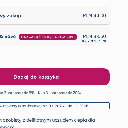
opinii
wy zakup
PLN 44.00
 & Save
PLN 39.60
OSZCZĘDŹ 10%, POTEM 20%
then
PLN 35.20
Dodaj do koszyka
p 2, zaoszczędź 5% - Kup 3+, zaoszczędź 20%
widywany czas dostawy: sie 09, 2026 - sie 12, 2026
osobisty z delikatnym uczuciem ciepła dla
ymności.