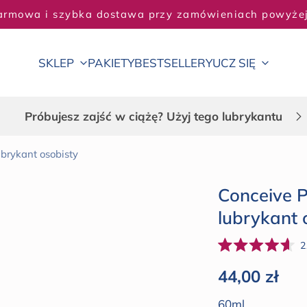
KUP 2, OSZCZĘDŹ 5% - KUP 3, OSZCZĘDŹ 20%
SKLEP
PAKIETY
BESTSELLERY
UCZ SIĘ
Próbujesz zajść w ciążę? Użyj tego lubrykantu
brykant osobisty
Conceive 
lubrykant 
2
Oceniono
na
Cena regul
44,00 zł
4.6
z
5
60ml