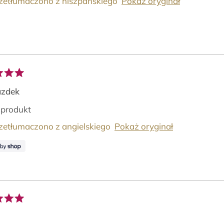
zetłumaczono z hiszpańskiego
Pokaż oryginał
ono
azdek
 produkt
dek
zetłumaczono z angielskiego
Pokaż oryginał
ono