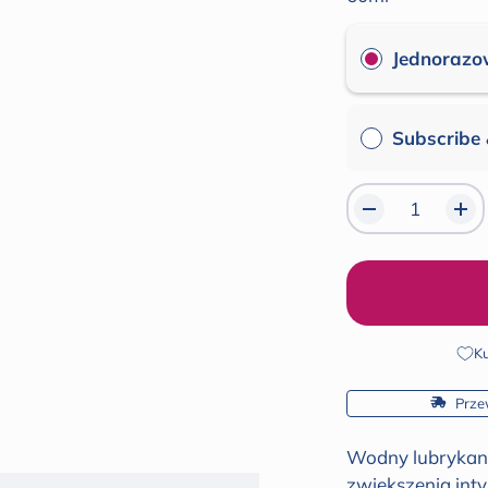
gwiazdek
Jednorazo
Subscribe
Ku
 Prze
Wodny lubrykant 
zwiększenia int