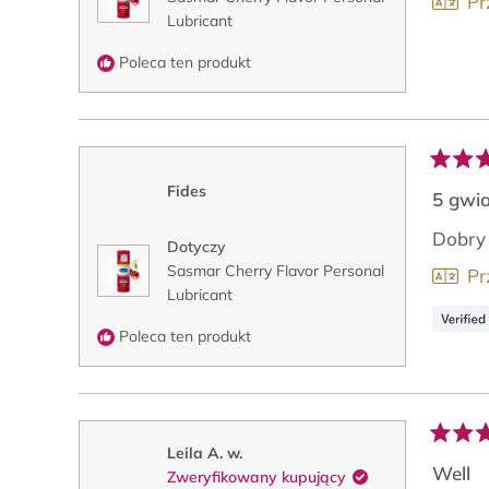
Pr
Lubricant
Poleca ten produkt
Oceni
Fides
na
5 gwi
5
z
Dobry
Dotyczy
5
gwiaz
Sasmar Cherry Flavor Personal
Pr
Lubricant
Poleca ten produkt
Oceni
Leila A. w.
na
Well
Zweryfikowany kupujący
5