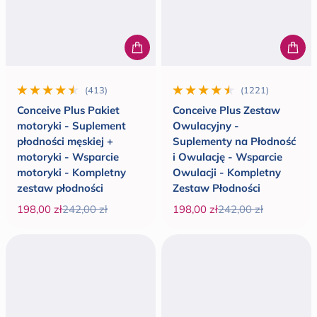
(413)
(1221)
413 wszystkie recenzje
1221 wszystkie recenzje
Conceive Plus Pakiet
Conceive Plus Zestaw
motoryki - Suplement
Owulacyjny -
płodności męskiej +
Suplementy na Płodność
motoryki - Wsparcie
i Owulację - Wsparcie
motoryki - Kompletny
Owulacji - Kompletny
zestaw płodności
Zestaw Płodności
198,00 zł
242,00 zł
198,00 zł
242,00 zł
Cena promocyjna
Cena regularna
Cena promocyjna
Cena regularna