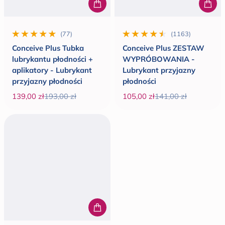
(77)
(1163)
77 wszystkie recenzje
1163 wszystkie recenzje
Conceive Plus Tubka
Conceive Plus ZESTAW
lubrykantu płodności +
WYPRÓBOWANIA -
aplikatory - Lubrykant
Lubrykant przyjazny
przyjazny płodności
płodności
139,00 zł
193,00 zł
105,00 zł
141,00 zł
Cena promocyjna
Cena regularna
Cena promocyjna
Cena regularna