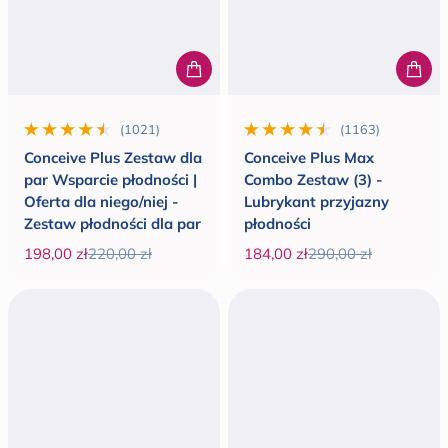
(1021)
(1163)
1021 wszystkie recenzje
1163 wszystkie recenzje
Conceive Plus Zestaw dla
Conceive Plus Max
par Wsparcie płodności |
Combo Zestaw (3) -
Oferta dla niego/niej -
Lubrykant przyjazny
Zestaw płodności dla par
płodności
198,00 zł
220,00 zł
184,00 zł
290,00 zł
Cena promocyjna
Cena regularna
Cena promocyjna
Cena regularna