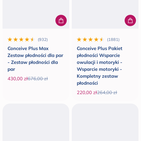
(932)
(1881)
932 wszystkie recenzje
1881 wszystkie recenzje
Conceive Plus Max
Conceive Plus Pakiet
Zestaw płodności dla par
płodności Wsparcie
- Zestaw płodności dla
owulacji i motoryki -
par
Wsparcie motoryki -
Kompletny zestaw
430,00 zł
676,00 zł
płodności
Cena promocyjna
Cena regularna
220,00 zł
264,00 zł
Cena promocyjna
Cena regularna