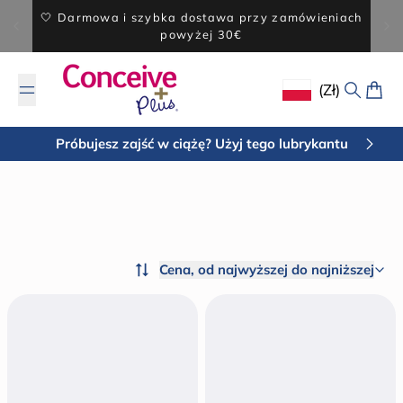
Przejdź do treści
🤍 Darmowa i szybka dostawa przy zamówieniach
powyżej 30€
(zł)
Geolocation Butto
Szukaj
Kosz
Próbujesz zajść w ciążę? Użyj tego lubrykantu
Cena, od najwyższej do najniższej