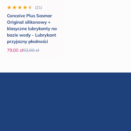
(21)
21 wszystkie recenzje
Conceive Plus Sasmar
Original silikonowy +
klasyczne lubrykanty na
bazie wody - Lubrykant
przyjazny płodności
79,00 zł
92,00 zł
Cena promocyjna
Cena regularna