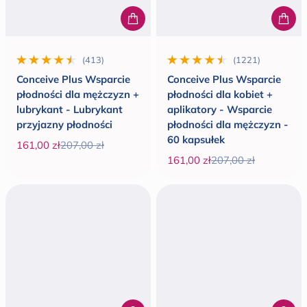
(413)
(1221)
413 wszystkie recenzje
1221 wszystkie recenzje
Conceive Plus Wsparcie
Conceive Plus Wsparcie
płodności dla mężczyzn +
płodności dla kobiet +
lubrykant - Lubrykant
aplikatory - Wsparcie
przyjazny płodności
płodności dla mężczyzn -
60 kapsułek
161,00 zł
207,00 zł
Cena promocyjna
Cena regularna
161,00 zł
207,00 zł
Cena promocyjna
Cena regularna