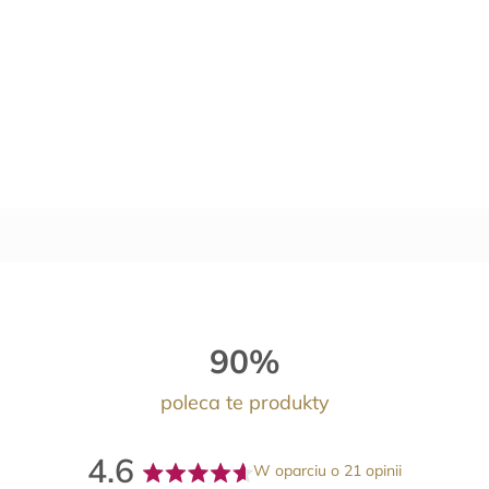
90%
poleca te produkty
4.6
W oparciu o 21 opinii