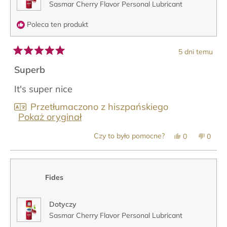
Sasmar Cherry Flavor Personal Lubricant
Poleca ten produkt
5 dni temu
Oceniono
na
Superb
5
z
It's super nice
5
gwiazdek
Przetłumaczono z hiszpańskiego
Pokaż oryginał
Tak,
Nie,
Czy to było pomocne?
0
0
ta
osoby
ta
osob
opinia
zagłosowały
opinia
zagło
od
na
od
na
Ana
tak
Ana
nie
C.
C.
Fides
R.
R.
T.
T.
była
nie
pomocna.
była
Dotyczy
pomoc
Sasmar Cherry Flavor Personal Lubricant