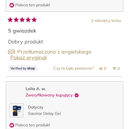
Poleca ten produkt
2 miesięcy temu
Oceniono
na
5 gwiazdek
5
z
Dobry produkt
5
gwiazdek
Przetłumaczono z angielskiego
Pokaż oryginał
Tak,
Nie,
Czy to było pomocne?
5
0
ta
osoby
ta
osob
opinia
zagłosowały
opinia
zagło
od
na
od
na
Fides
tak
Fides
nie
była
nie
Leila A. w.
pomocna.
była
Zweryfikowany kupujący
pomoc
Dotyczy
Sasmar Delay Gel
Poleca ten produkt