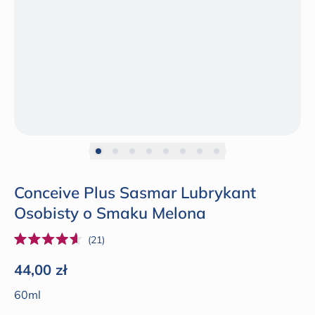
Conceive Plus Sasmar Lubrykant
Osobisty o Smaku Melona
Kliknij,
21
Oceniono
żeby
na
Cena regularna
44,00 zł
4.6
przewinąć
z
60ml
do
5
gwiazdek