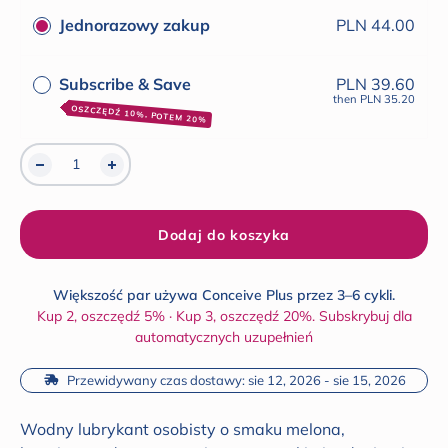
opinii
Jednorazowy zakup
PLN 44.00
Subscribe & Save
PLN 39.60
then
PLN 35.20
OSZCZĘDŹ 10%, POTEM 20%
Dodaj do koszyka
Większość par używa Conceive Plus przez 3–6 cykli.
Kup 2, oszczędź 5% · Kup 3, oszczędź 20%. Subskrybuj dla
automatycznych uzupełnień
 Przewidywany czas dostawy: sie 12, 2026 - sie 15, 2026
Wodny lubrykant osobisty o smaku melona,