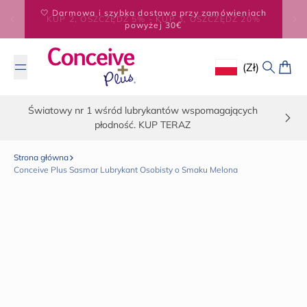
Przejdź do treści
KUP 2, OSZCZĘDŹ 5% - KUP 3, OSZCZĘDŹ 20%
(zł)
Geolocation Button
Szukaj
Koszy
Światowy nr 1 wśród lubrykantów wspomagających
płodność. KUP TERAZ
Strona główna
Conceive Plus Sasmar Lubrykant Osobisty o Smaku Melona