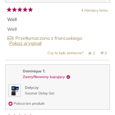
4 miesięcy temu
Oceniono
na
Well
5
z
Well
5
gwiazdek
Przetłumaczono z francuskiego
Pokaż oryginał
Tak,
Nie,
Czy to było pomocne?
2
0
ta
osoby
ta
osob
opinia
zagłosowały
opinia
zagło
od
na
od
na
Leila
tak
Leila
nie
A.
A.
Dominique T.
w.
w.
Zweryfikowany kupujący
była
nie
pomocna.
była
pomoc
Dotyczy
Sasmar Delay Gel
Poleca ten produkt