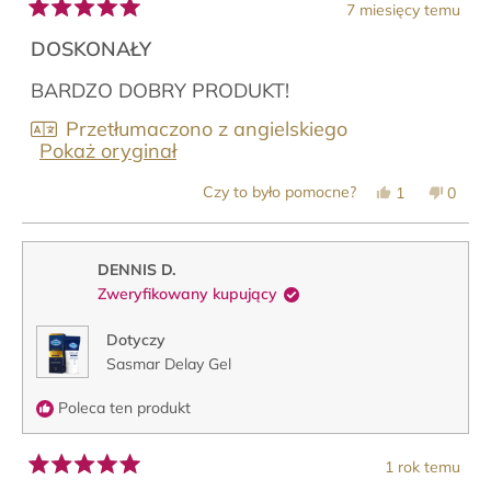
7 miesięcy temu
Oceniono
na
DOSKONAŁY
5
z
BARDZO DOBRY PRODUKT!
5
gwiazdek
Przetłumaczono z angielskiego
Pokaż oryginał
Tak,
Nie,
Czy to było pomocne?
1
0
ta
osoba
ta
osob
opinia
zagłosowała
opinia
zagło
od
na
od
na
Dominique
tak
Domin
nie
T.
T.
DENNIS D.
była
nie
Zweryfikowany kupujący
pomocna.
była
pomoc
Dotyczy
Sasmar Delay Gel
Poleca ten produkt
1 rok temu
Oceniono