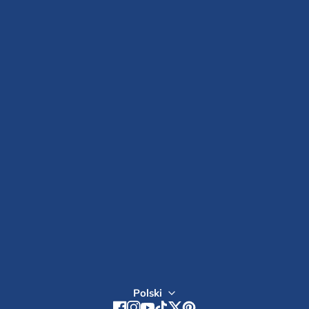
BLOG
REGULAMIN
HURTOWNIA
POLITYKA ZWROTÓW
POLITYKA PRYWATNOŚCI
DOSTAWA I PŁATNOŚĆ
POLITYKA SUBSKRYPCJI
SKONTAKTUJ SIĘ Z NAMI
Zarejestruj się
Polski