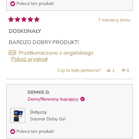
Poleca ten produkt
7 miesięcy temu
Oceniono
na
DOSKONAŁY
5
z
BARDZO DOBRY PRODUKT!
5
gwiazdek
Przetłumaczono z angielskiego
Pokaż oryginał
Tak,
Nie,
Czy to było pomocne?
1
0
ta
osoba
ta
osob
opinia
zagłosowała
opinia
zagło
od
na
od
na
Dominique
tak
Domin
nie
T.
T.
DENNIS D.
była
nie
Zweryfikowany kupujący
pomocna.
była
pomoc
Dotyczy
Sasmar Delay Gel
Poleca ten produkt