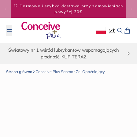
Przejdź do treści
KUP 2, OSZCZĘDŹ 5% - KUP 3, OSZCZĘDŹ 20%
(zł)
Geolocation Butto
Szukaj
Kosz
Światowy nr 1 wśród lubrykantów wspomagających
płodność. KUP TERAZ
Strona główna
Conceive Plus Sasmar Żel Opóźniający