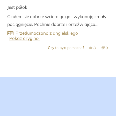
Oceniono
na
Jest półok
4
z
Czułem się dobrze wcierając go i wykonując mały
5
gwiazdek
pociągnięcie. Pachnie dobrze i orzeźwiająco...
Przetłumaczono z angielskiego
Pokaż oryginał
Tak,
Nie,
Czy to było pomocne?
8
9
ta
osoby
ta
osob
opinia
zagłosowały
opinia
zagło
od
na
od
na
Wczytywanie...
Shannon
tak
Shann
nie
B.
B.
była
nie
pomocna.
była
pomoc