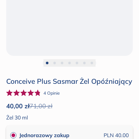
Conceive Plus Sasmar Żel Opóźniający
Kliknij,
4
Opinie
Oceniono
żeby
na
Cena promocyjna
40,00 zł
Cena regularna
71,00 zł
4.8
przewinąć
z
do
Żel 30 ml
5
gwiazdek
opinii
Jednorazowy zakup
PLN 40.00