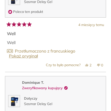
Sasmar Delay Gel
Poleca ten produkt
4 miesięcy temu
Oceniono
na
Well
5
z
Well
5
gwiazdek
Przetłumaczono z francuskiego
Pokaż oryginał
Tak,
Nie,
Czy to było pomocne?
2
0
ta
osoby
ta
osob
opinia
zagłosowały
opinia
zagło
od
na
od
na
Leila
tak
Leila
nie
A.
A.
Dominique T.
w.
w.
Zweryfikowany kupujący
była
nie
pomocna.
była
pomoc
Dotyczy
Sasmar Delay Gel