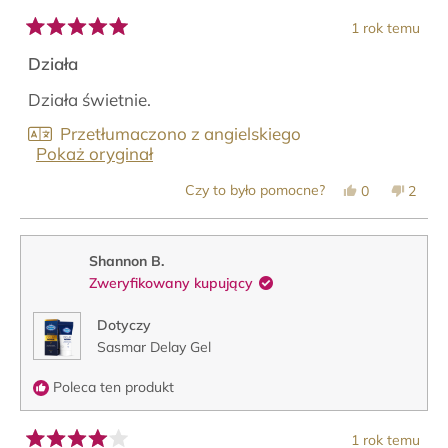
1 rok temu
Oceniono
na
Działa
5
z
Działa świetnie.
5
gwiazdek
Przetłumaczono z angielskiego
Pokaż oryginał
Tak,
Nie,
Czy to było pomocne?
0
2
ta
osoby
ta
osob
opinia
zagłosowały
opinia
zagło
od
na
od
na
DENNIS
tak
DENN
nie
D.
D.
Shannon B.
była
nie
Zweryfikowany kupujący
pomocna.
była
pomoc
Dotyczy
Sasmar Delay Gel
Poleca ten produkt
1 rok temu