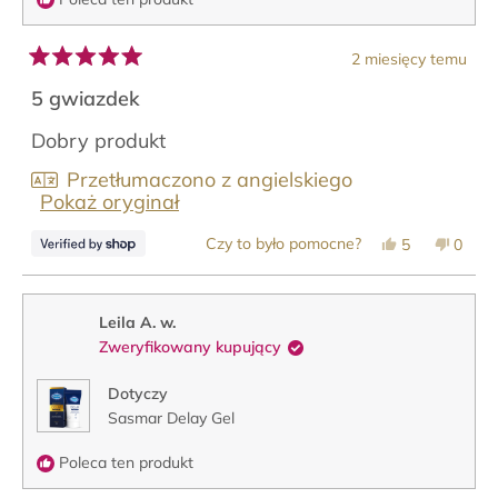
2 miesięcy temu
Oceniono
na
5 gwiazdek
5
z
Dobry produkt
5
gwiazdek
Przetłumaczono z angielskiego
Pokaż oryginał
Tak,
Nie,
Czy to było pomocne?
5
0
ta
osoby
ta
osob
opinia
zagłosowały
opinia
zagło
od
na
od
na
Fides
tak
Fides
nie
była
nie
Leila A. w.
pomocna.
była
Zweryfikowany kupujący
pomoc
Dotyczy
Sasmar Delay Gel
Poleca ten produkt