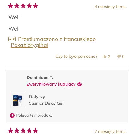
4 miesięcy temu
Oceniono
na
Well
5
z
Well
5
gwiazdek
Przetłumaczono z francuskiego
Pokaż oryginał
Tak,
Nie,
Czy to było pomocne?
2
0
ta
osoby
ta
osob
opinia
zagłosowały
opinia
zagło
od
na
od
na
Leila
tak
Leila
nie
A.
A.
Dominique T.
w.
w.
Zweryfikowany kupujący
była
nie
pomocna.
była
pomoc
Dotyczy
Sasmar Delay Gel
Poleca ten produkt
7 miesięcy temu