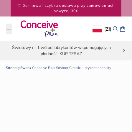
Przejdź do treści
KUP 2, OSZCZĘDŹ 5% - KUP 3, OSZCZĘDŹ 20%
(zł)
Geolocation Button
Szukaj
Koszy
Światowy nr 1 wśród lubrykantów wspomagających
płodność. KUP TERAZ
Strona główna
Conceive Plus Sasmar Classic lubrykant osobisty