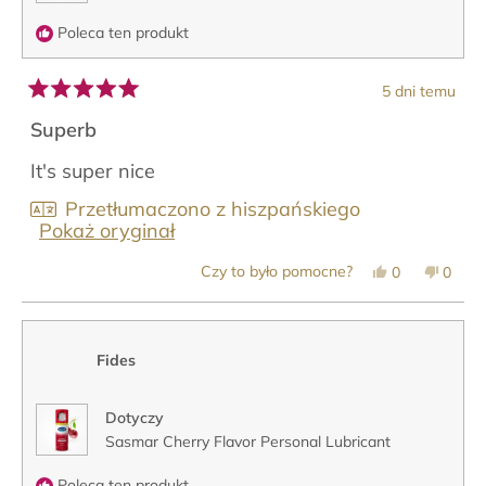
Poleca ten produkt
5 dni temu
Oceniono
na
Superb
5
z
It's super nice
5
gwiazdek
Przetłumaczono z hiszpańskiego
Pokaż oryginał
Tak,
Nie,
Czy to było pomocne?
0
0
ta
osoby
ta
osob
opinia
zagłosowały
opinia
zagło
od
na
od
na
Ana
tak
Ana
nie
C.
C.
Fides
R.
R.
T.
T.
była
nie
pomocna.
była
Dotyczy
pomoc
Sasmar Cherry Flavor Personal Lubricant
Poleca ten produkt