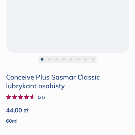
Conceive Plus Sasmar Classic
lubrykant osobisty
Kliknij,
21
Oceniono
żeby
na
Cena regularna
44,00 zł
4.6
przewinąć
z
60ml
do
5
gwiazdek
opinii