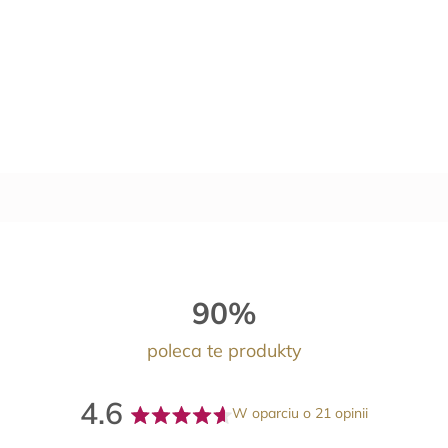
90%
poleca te produkty
4.6
W oparciu o 21 opinii
Oceniono