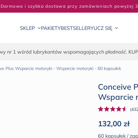
KUP 2, OSZCZĘDŹ 5% - KUP 3, OSZCZĘDŹ 20%
SKLEP
PAKIETY
BESTSELLERY
UCZ SIĘ
wy nr 1 wśród lubrykantów wspomagających płodność. KU
ve Plus Wsparcie motoryki - Wsparcie motoryki - 60 kapsułek
Conceive P
Wsparcie m
43
Oceniono
na
Cena regul
132,00 zł
4.5
z
5
60 kapsułek / za