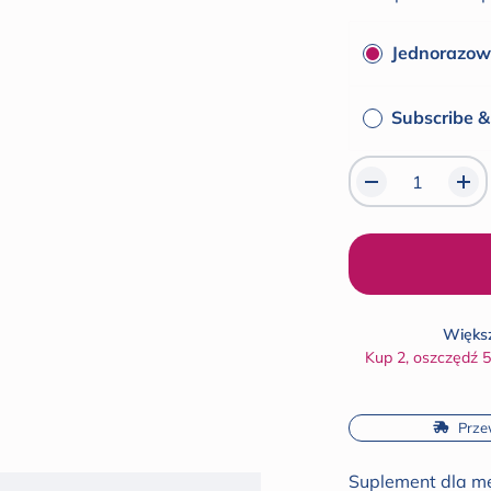
gwiazdek
Jednorazow
Subscribe 
Większ
Kup 2, oszczędź 
 Prze
Suplement dla męs