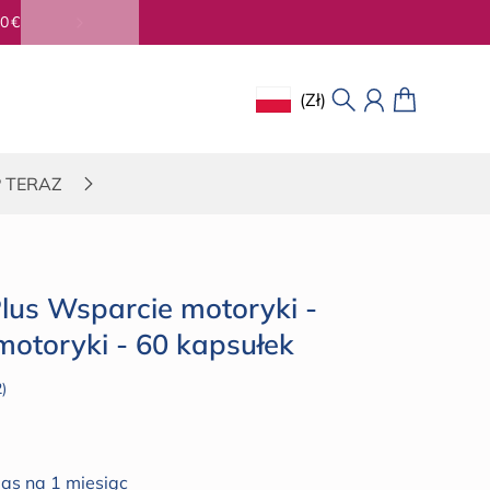
(zł)
Geolocation Button: Polska, Z
Szukaj
Konto
Koszyk
P TERAZ
lus Wsparcie motoryki -
otoryki - 60 kapsułek
Kliknij,
2
żeby
arna
przewinąć
do
pas na 1 miesiąc