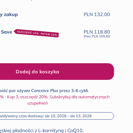
opinii
y zakup
PLN 132.00
& Save
PLN 118.80
OSZCZĘDŹ 10%, POTEM 20%
then
PLN 105.60
Dodaj do koszyka
ość par używa Conceive Plus przez 3–6 cykli.
5% · Kup 3, oszczędź 20%. Subskrybuj dla automatycznych
uzupełnień
widywany czas dostawy: sie 10, 2026 - sie 13, 2026
kiej płodności z L-karnityną i CoQ10,