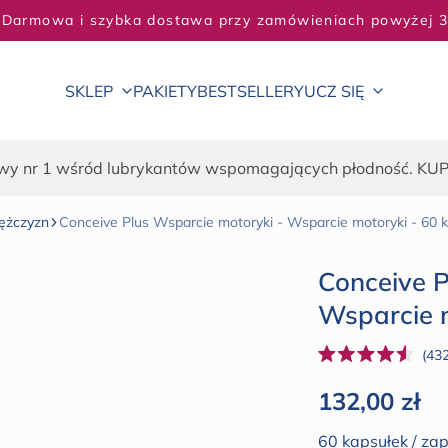
KUP 2, OSZCZĘDŹ 5% - KUP 3, OSZCZĘDŹ 20%
SKLEP
PAKIETY
BESTSELLERY
UCZ SIĘ
wy nr 1 wśród lubrykantów wspomagających płodność. KU
ężczyzn
Conceive Plus Wsparcie motoryki - Wsparcie motoryki - 60 
Conceive P
Wsparcie m
43
Oceniono
na
Cena regul
132,00 zł
4.5
z
5
60 kapsułek / za