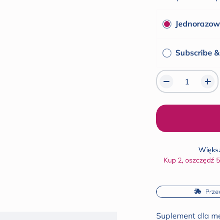
gwiazdek
Jednorazow
Subscribe 
Większ
Kup 2, oszczędź 
 Prze
Suplement dla męs