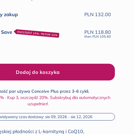
opinii
y zakup
PLN 132.00
& Save
PLN 118.80
OSZCZĘDŹ 10%, POTEM 20%
then
PLN 105.60
Dodaj do koszyka
ość par używa Conceive Plus przez 3–6 cykli.
5% · Kup 3, oszczędź 20%. Subskrybuj dla automatycznych
uzupełnień
widywany czas dostawy: sie 09, 2026 - sie 12, 2026
kiej płodności z L-karnityną i CoQ10,