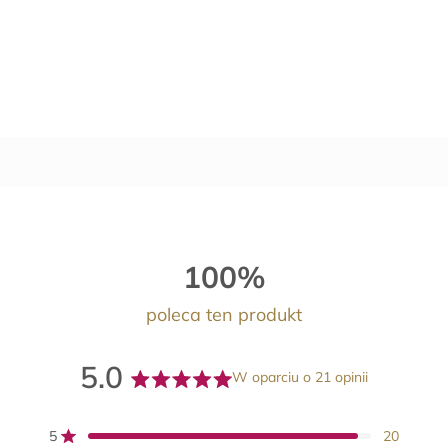
100%
poleca ten produkt
5.0
W oparciu o 21 opinii
Oceniono
na
5
20
Oceniono na z 5 gwiazdek