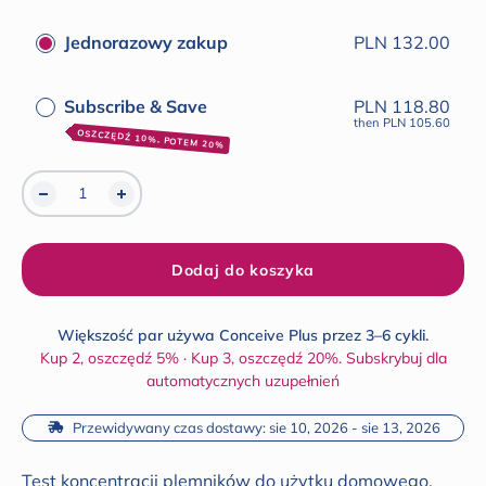
z
do
5
Jednorazowy zakup
PLN 132.00
gwiazdek
opinii
Subscribe & Save
PLN 118.80
then
PLN 105.60
OSZCZĘDŹ 10%, POTEM 20%
Dodaj do koszyka
Większość par używa Conceive Plus przez 3–6 cykli.
Kup 2, oszczędź 5% · Kup 3, oszczędź 20%. Subskrybuj dla
automatycznych uzupełnień
 Przewidywany czas dostawy: sie 10, 2026 - sie 13, 2026
Test koncentracji plemników do użytku domowego,