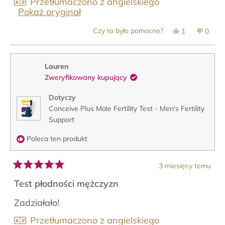
Przetłumaczono z angielskiego
Pokaż oryginał
Tak,
Nie,
Czy to było pomocne?
1
0
ta
osoba
ta
osob
opinia
zagłosowała
opinia
zagło
od
na
od
na
Joe
tak
Joe
nie
P.
P.
Lauren
była
nie
Zweryfikowany kupujący
pomocna.
była
pomoc
Dotyczy
Conceive Plus Male Fertility Test - Men's Fertility
Support
Poleca ten produkt
3 miesięcy temu
Oceniono
na
Test płodności mężczyzn
5
z
Zadziałało!
5
gwiazdek
Przetłumaczono z angielskiego