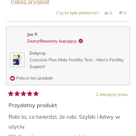
Pokaż oryginał
Tak,
Nie,
Czy to było pomocne?
0
0
ta
osoby
ta
osob
opinia
zagłosowały
opinia
zagło
od
na
od
na
Seni
tak
Seni
nie
O.
O.
Joe P.
była
nie
Zweryfikowany kupujący
pomocna.
była
pomoc
Dotyczy
Conceive Plus Male Fertility Test - Men's Fertility
Support
Poleca ten produkt
2 miesięcy temu
Oceniono
na
Przydatny produkt
5
z
Robi to, co twierdzi, że robi. Szybki i łatwy w
5
gwiazdek
użyciu