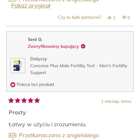
Pokaż oryginał
Tak,
Nie,
Czy to było pomocne?
1
0
ta
osoba
ta
osob
opinia
zagłosowała
opinia
zagło
od
na
od
na
Mr
tak
Mr
nie
J.
J.
Seni O.
B.
B.
Zweryfikowany kupujący
była
nie
pomocna.
była
pomoc
Dotyczy
Conceive Plus Male Fertility Test - Men's Fertility
Support
Poleca ten produkt
1 miesiąc temu
Oceniono
na
Prosty
5
z
Łatwy w użyciu i zrozumieniu.
5
gwiazdek
Przetłumaczono z angielskiego