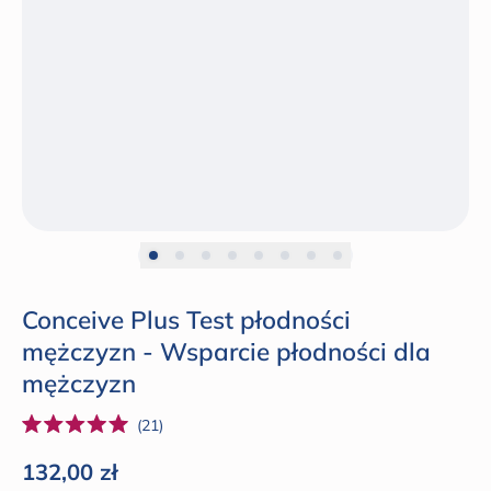
Conceive Plus Test płodności
mężczyzn - Wsparcie płodności dla
mężczyzn
Kliknij,
21
Oceniono
żeby
na
Cena regularna
132,00 zł
5.0
przewinąć