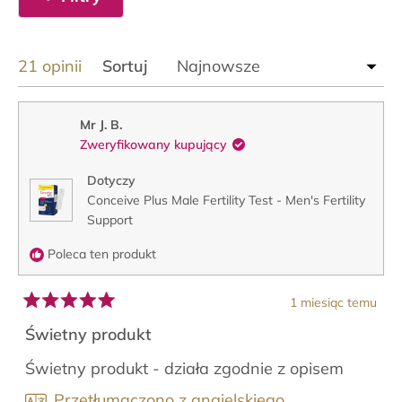
Wczytywanie...
21 opinii
Sortuj
Mr J. B.
Zweryfikowany kupujący
Dotyczy
Conceive Plus Male Fertility Test - Men's Fertility
Support
Poleca ten produkt
1 miesiąc temu
Oceniono
na
Świetny produkt
5
z
Świetny produkt - działa zgodnie z opisem
5
gwiazdek
Przetłumaczono z angielskiego