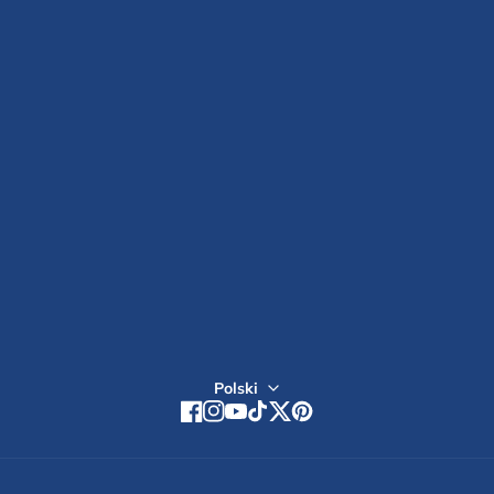
POLITYKA PRYWATNOŚCI
DOSTAWA I PŁATNOŚĆ
POLITYKA SUBSKRYPCJI
SKONTAKTUJ SIĘ Z NAMI
Zarejestruj się
Polski
Facebook
Instagram
YouTube
TikTok
Twitter
Pinterest