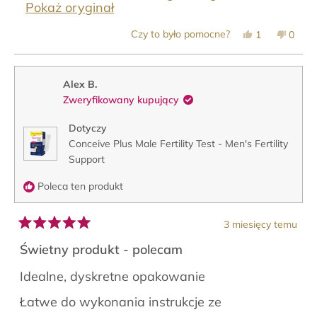
Pokaż oryginał
Tak,
Nie,
Czy to było pomocne?
1
0
ta
osoba
ta
osob
opinia
zagłosowała
opinia
zagło
od
na
od
na
Lauren
tak
Laure
nie
była
nie
Alex B.
pomocna.
była
Zweryfikowany kupujący
pomoc
Dotyczy
Conceive Plus Male Fertility Test - Men's Fertility
Support
Poleca ten produkt
3 miesięcy temu
Oceniono
na
Świetny produkt - polecam
5
z
Idealne, dyskretne opakowanie
5
gwiazdek
Łatwe do wykonania instrukcje ze