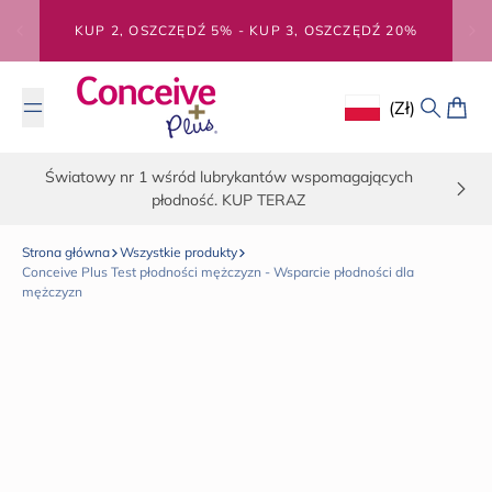
Przejdź do treści
KUP 2, OSZCZĘDŹ 5% - KUP 3, OSZCZĘDŹ 20%
(zł)
Geolocation Button
Szukaj
Koszy
Światowy nr 1 wśród lubrykantów wspomagających
płodność. KUP TERAZ
Strona główna
Wszystkie produkty
Conceive Plus Test płodności mężczyzn - Wsparcie płodności dla
mężczyzn