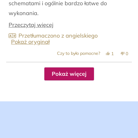
schematami i ogólnie bardzo łatwe do
wykonania.
Super wygodny i można to zrobić w zaciszu
Przeczytaj
Przeczytaj więcej
własnego domu z super szybkimi rezultatami.
więcej
Przetłumaczono z angielskiego
Pokaż oryginał
o
Tak,
Nie,
tej
Czy to było pomocne?
1
0
ta
osoba
ta
osob
opinia
zagłosowała
opinia
zagło
opinii
od
na
od
na
Wczytywanie...
Alex
tak
Alex
nie
Pokaż więcej
B.
B.
była
nie
pomocna.
była
pomoc